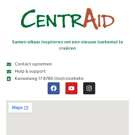
Samen elkaar inspireren om een nieuwe toekomst te
creëren
Contact opnemen
Hulp & support
Kanaalweg 17 8780 Oostrozebeke
F
Y
I
a
o
n
c
u
s
e
t
t
b
u
a
o
b
g
o
e
r
k
a
m