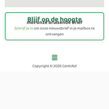
Blijf op de hoogte
met onze bruisende brief
Schrijf je in
om onze nieuwsbrief in je mailbox te
ontvangen
Menu
Copyright © 2026 CentrAid